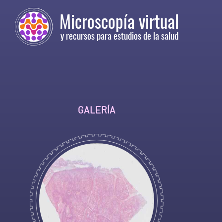
Ir
Microscopía virtual
a
y recursos para estudios de la salud
Home
GALERÍA
Pleurobronconeumonía
fibrino
supurativa
por
Mannheimia
haemolytica